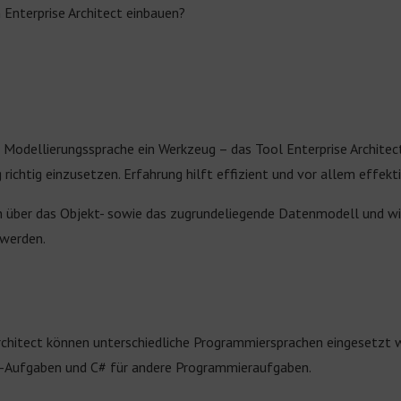
n Enterprise Architect einbauen?
 Modellierungssprache ein Werkzeug – das Tool Enterprise Architect
chtig einzusetzen. Erfahrung hilft effizient und vor allem effekti
en über das Objekt- sowie das zugrundeliegende Datenmodell und w
 werden.
rchitect können unterschiedliche Programmiersprachen eingesetzt we
ing-Aufgaben und C# für andere Programmieraufgaben.