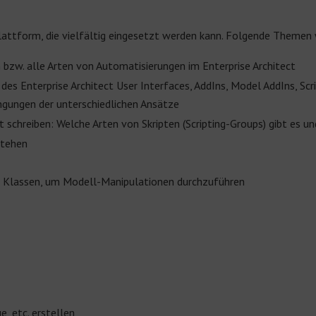
splattform, die vielfältig eingesetzt werden kann. Folgende Themen
 bzw. alle Arten von Automatisierungen im Enterprise Architect
des Enterprise Architect User Interfaces, AddIns, Model AddIns, Scr
ungen der unterschiedlichen Ansätze
t
schreiben: Welche Arten von Skripten (Scripting-Groups) gibt es u
stehen
 Klassen, um Modell-Manipulationen durchzuführen
e, etc. erstellen