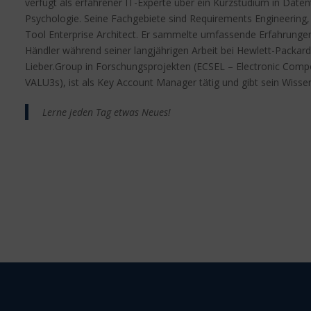
verfügt als erfahrener IT-Experte über ein Kurzstudium in Date
Psychologie. Seine Fachgebiete sind Requirements Engineerin
Tool Enterprise Architect. Er sammelte umfassende Erfahrung
Händler während seiner langjährigen Arbeit bei Hewlett-Packard. 
Lieber.Group in Forschungsprojekten (ECSEL – Electronic Com
VALU3s), ist als Key Account Manager tätig und gibt sein Wissen
Lerne jeden Tag etwas Neues!