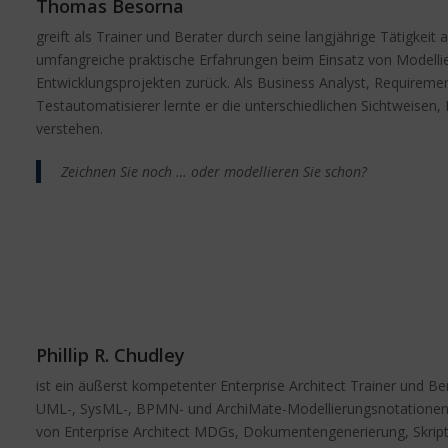
Thomas Besorna
greift als Trainer und Berater durch seine langjährige Tätigkeit a
umfangreiche praktische Erfahrungen beim Einsatz von Modell
Entwicklungsprojekten zurück. Als Business Analyst, Requireme
Testautomatisierer lernte er die unterschiedlichen Sichtweise
verstehen.
Zeichnen Sie noch … oder modellieren Sie schon?
Phillip R. Chudley
ist ein äußerst kompetenter Enterprise Architect Trainer und Ber
UML-, SysML-, BPMN- und ArchiMate-Modellierungsnotationen spe
von Enterprise Architect MDGs, Dokumentengenerierung, Skripte