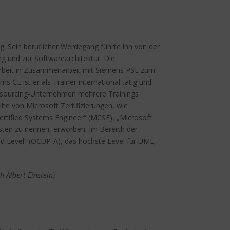
g. Sein beruflicher Werdegang führte ihn von der
g und zur Softwarearchitektur. Die
marbeit in Zusammenarbeit mit Siemens PSE zum
s CE ist er als Trainer international tätig und
tsourcing-Unternehmen mehrere Trainings
he von Microsoft Zertifizierungen, wie
ertified Systems Engineer“ (MCSE), „Microsoft
sten zu nennen, erworben. Im Bereich der
ed Level“ (OCUP-A), das höchste Level für UML,
ch Albert Einstein)