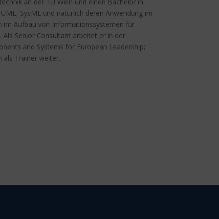
ntechnik an der TU Wien und einen Bachelor in
g, UML, SysML und natürlich deren Anwendung im
en im Aufbau von Informationssystemen für
Als Senior Consultant arbeitet er in der
ponents and Systems for European Leadership;
 als Trainer weiter.