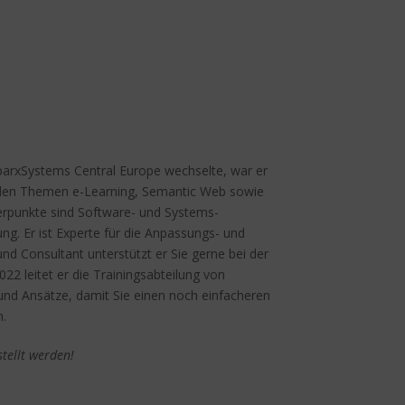
SparxSystems Central Europe wechselte, war er
u den Themen e-Learning, Semantic Web sowie
erpunkte sind Software- und Systems-
g. Er ist Experte für die Anpassungs- und
nd Consultant unterstützt er Sie gerne bei der
22 leitet er die Trainingsabteilung von
d Ansätze, damit Sie einen noch einfacheren
n.
stellt werden!