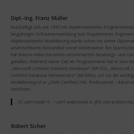
Dipl.-Ing. Franz Müller
beschäftigt sich seit 1995 mit objektorientierter Programmierun
langjährigen Softwareentwicklung zum Requirements Engineerin
objektorientierte Modellierung wurde schon vor seiner Diplo
unverzichtbaren Bestandteil seiner Arbeitsweise. Bei SparxSystem
hat etwa in Indien bei einem renommierten Beratungs- und Ou
gehalten.
Während seiner Zeit als Programmierer hat er eine Rei
„Microsoft Certified Solutions Developer“ (MCSD), „Microsoft C
Certified Database Administrator“ (MCDBA), um nur die wichtig
Modellierung ist er „OMG Certified UML Professional – Advanc
zertifiziert.
If I can’t model it – I can’t understand it. (frei interpretiert na
Robert Sicher