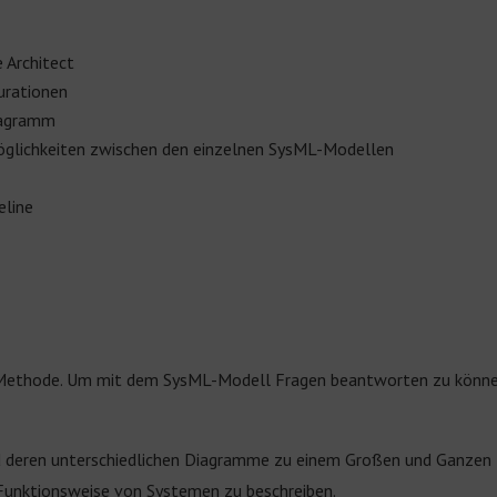
 Architect
urationen
iagramm
öglichkeiten zwischen den einzelnen SysML-Modellen
eline
 Methode. Um mit dem SysML-Modell Fragen beantworten zu können, 
 und deren unterschiedlichen Diagramme zu einem Großen und Ganz
e Funktionsweise von Systemen zu beschreiben.