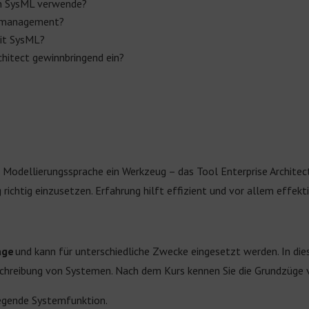
ich SysML verwende?
gsmanagement?
mit SysML?
chitect gewinnbringend ein?
r Modellierungssprache
ein Werkzeug – das Tool Enterprise
Architec
richtig einzusetzen. Erfahrung
hilft effizient und vor allem effekt
age
und kann für unterschiedliche Zwecke eingesetzt werden. In die
chreibung von Systemen. Nach dem Kurs kennen Sie die Grundzüge 
egende Systemfunktion.