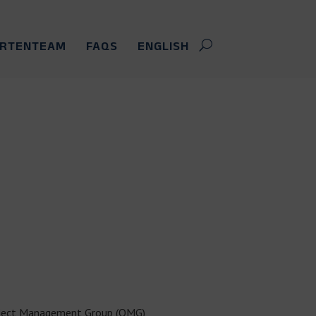
ERTENTEAM
FAQS
ENGLISH
 Object Management Group (OMG)