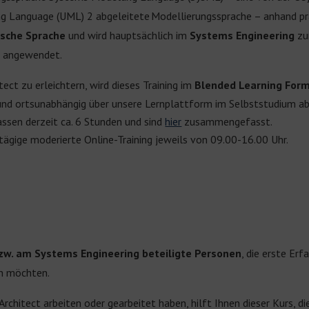
ng Language (UML) 2 abgeleitete Modellierungssprache – anhand pra
ische Sprache
und wird hauptsächlich im
Systems Engineering
zur
e angewendet.
tect zu erleichtern, wird dieses Training im
Blended Learning
For
und ortsunabhängig über unsere Lernplattform im Selbststudium ab
assen derzeit ca. 6 Stunden und sind
hier
zusammengefasst.
ägige moderierte Online-Training jeweils von 09.00-16.00 Uhr.
zw. am Systems Engineering beteiligte Personen
, die erste Er
n möchten.
rchitect arbeiten oder gearbeitet haben, hilft Ihnen dieser Kurs, d