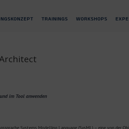
INGSKONZEPT
TRAININGS
WORKSHOPS
EXP
Architect
 und im Tool anwenden
erungssprache Systems Modelling Language (SysML) – eine von der