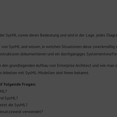
der SysML sowie deren Bedeutung und sind in der Lage, jedes Diagra
e von SysML und wissen, in welchen Situationen diese zweckmäßig 
nstrukturen dokumentieren und ein durchgängiges Systementwurfs
n den grundlegenden Aufbau von Enterprise Architect und wie man 
das Arbeiten mit SysML-Modellen sind Ihnen bekannt.
uf folgende Fragen:
sML?
und SysML?
etet die SysML?
Einsatzzweck verwendet?