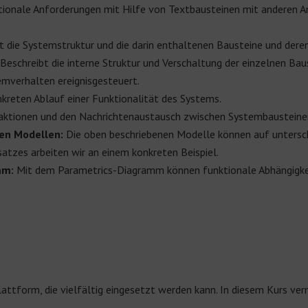
tionale Anforderungen mit Hilfe von Textbausteinen mit anderen A
t die Systemstruktur und die darin enthaltenen Bausteine und deren
:
Beschreibt die interne Struktur und Verschaltung der einzelnen Bau
mverhalten ereignisgesteuert.
kreten Ablauf einer Funktionalität des Systems.
raktionen und den Nachrichtenaustausch zwischen Systembausteinen 
en Modellen:
Die oben beschriebenen Modelle können auf untersch
tzes arbeiten wir an einem konkreten Beispiel.
mm:
Mit dem Parametrics-Diagramm können funktionale Abhängigkei
plattform, die vielfältig eingesetzt werden kann. In diesem Kurs ve