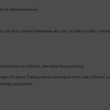
ern Ihr Methodenwissen.
ps und Tricks unsere Erfahrungen aus über
1
6
Jahren
SysML
–
Traini
-)Systemen ist hilfreich, aber keine Voraussetzung.
ngen für dieses Training wie zur benötigten Hard- und Software, zu
sind
hier
aufgelistet.