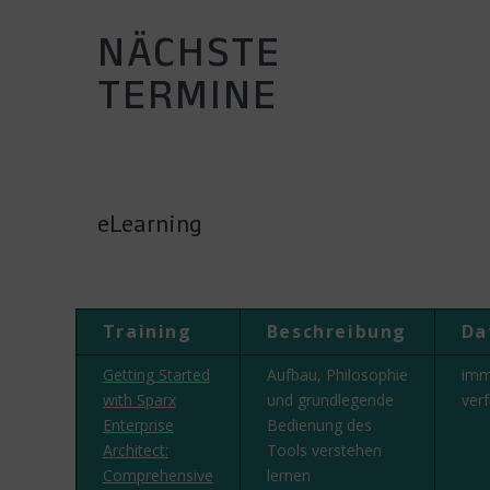
NÄCHSTE
TERMINE
eLearning
Training
Beschreibung
Da
Getting Started
Aufbau, Philosophie
imm
with Sparx
und grundlegende
ver
Enterprise
Bedienung des
Architect:
Tools verstehen
Comprehensive
lernen