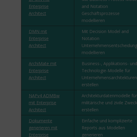
Enterprise
and Notation
Architect
Geschäftsprozesse
modellieren
DMN mit
Mit Decision Model and
Enterprise
Notation
Architect
Unternehmensentscheidun
modellieren
ArchiMate mit
Business-, Applikations- un
Enterprise
Technologie-Modelle für
Architect
Unternehmensarchitekturen
erstellen
NAFv4 ADMBw
Architekturdatenmodelle für
mit Enterprise
militärische und zivile Zwec
Architect
erstellen
Dokumente
Einfache und komplizierte
generieren mit
Reports aus Modellen
Enterprise
generieren