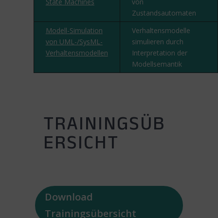
State Machines
von
Zustandsautomaten
Modell-Simulation
Verhaltensmodelle
von UML-/SysML-
simulieren durch
Verhaltensmodellen
Interpretation der
Modellsemantik
TRAININGSÜB
ERSICHT
Download
Trainingsübersicht