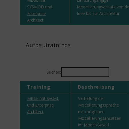
MBSE mit
Ein durchgängiger
SYSMOD und
Modellierungsansatz von de
Enterprise
Idee bis zur Architektur
Architect
Aufbautrainings
Suchen:
Training
Beschreibung
MBSE mit SysML
Vertiefung der
und Enterprise
Modellierungssprache
Architect
mit möglichen
Modellierungsansätzen
im Model-Based