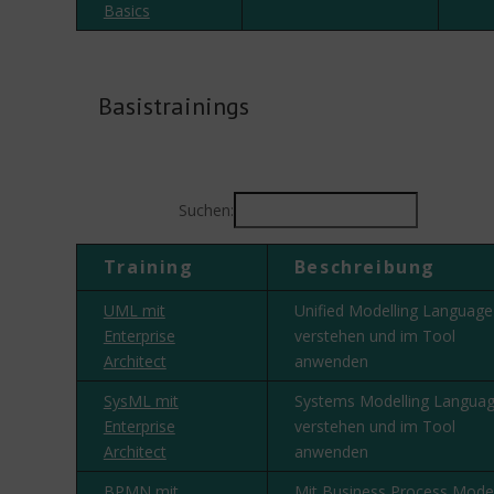
Basics
Basistrainings
Suchen:
Training
Beschreibung
UML mit
Unified Modelling Language
Enterprise
verstehen und im Tool
Architect
anwenden
SysML mit
Systems Modelling Langua
Enterprise
verstehen und im Tool
Architect
anwenden
BPMN mit
Mit Business Process Mode